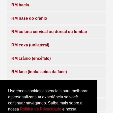
RM bacia
RM base do crânio
RM coluna cervical ou dorsal ou lombar
RM coxa (unilateral)
RM crânio (encéfalo)
RM face (inclui seios da face)
RM hidro-RM (colângio-RM ou uro-RM ou
Usaremos cookies essenciais para melhorar
mielo-RM ou sialo-RM ou cistografia por RM)
e personalizar sua experiência se você
continuar navegando. Saiba mais sobre a
RM mama (bilateral)
nossa
Política de Privacidade
e nossa