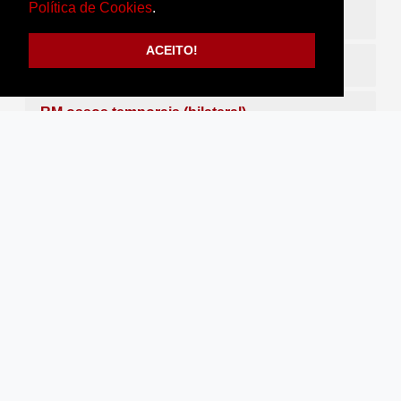
Política de Cookies
.
RM mão
ACEITO!
RM membro superior (unilateral)
RM ossos temporais (bilateral)
RM pé
RM pelve
RM pelve (próstata, testículo e pênis)
RM perna
RM pescoço
RM sela túrcica (hipófise)